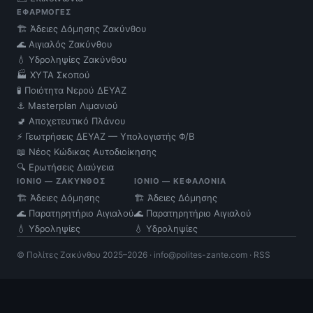
ΕΦΑΡΜΟΓΈΣ
🏗️ Άδειες Δόμησης Ζακύνθου
🌊 Αιγιαλός Ζακύνθου
💧 Υδροληψίες Ζακύνθου
🏭 ΧΥΤΑ Σκοπού
🧪 Ποιότητα Νερού ΔΕΥΑΖ
⚓ Masterplan Λιμανιού
🚽 Αποχετευτικό Πλάνου
⚡ Γεωτρήσεις ΔΕΥΑΖ — Υπολογιστής Φ/Β
📖 Νέος Κώδικας Αυτοδιοίκησης
🔍 Ερωτήσεις Διαύγεια
ΙΌΝΙΟ — ΖΆΚΥΝΘΟΣ
ΙΌΝΙΟ — ΚΕΦΑΛΟΝΙΆ
🏗️ Άδειες Δόμησης
🏗️ Άδειες Δόμησης
🌊 Παρατηρητήριο Αιγιαλού
🌊 Παρατηρητήριο Αιγιαλού
💧 Υδροληψίες
💧 Υδροληψίες
© Πολίτες Ζακύνθου 2025–2026 ·
info@polites-zante.com
·
RSS