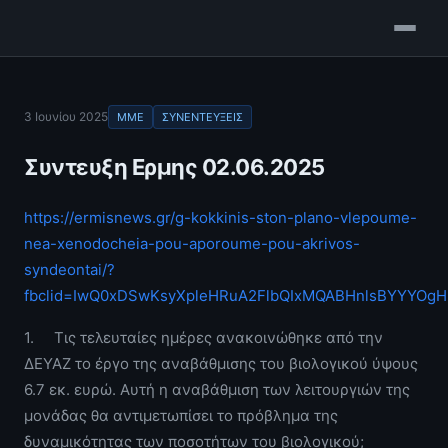
3 Ιουνίου 2025
ΜΜΕ
ΣΥΝΕΝΤΕΥΞΕΙΣ
Συντευξη Ερμης 02.06.2025
https://ermisnews.gr/g-kokkinis-ston-plano-vlepoume-
nea-xenodocheia-pou-aporoume-pou-akrivos-
syndeontai/?
fbclid=IwQ0xDSwKsyXpleHRuA2FlbQIxMQABHnlsBYYYOgH
1. Τις τελευταίες ημέρες ανακοινώθηκε από την
ΔΕΥΑΖ το έργο της αναβάθμισης του βιολογικού ύψους
6.7 εκ. ευρώ. Αυτή η αναβάθμιση των λειτουργιών της
μονάδας θα αντιμετωπίσει το πρόβλημα της
δυναμικότητας των ποσοτήτων του βιολογικού;